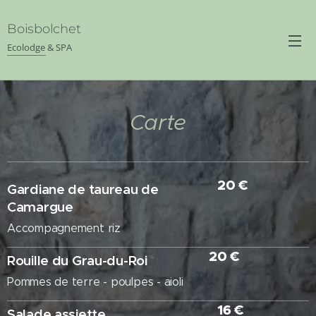
Boisbolchet
Ecolodge & SPA
Carte
20 €
Gardiane de taureau de
Camargue
Accompagnement riz
20 €
Rouille du Grau-du-Roi
Pommes de terre - poulpes - aioli
16 €
Salade assiette