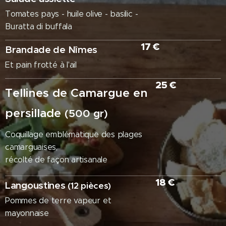
Tomates pays - huile olive - basilic -
Buratta di buffala
17 €
Brandade de Nîmes
Et pain frotté à l'ail
25 €
Tellines de Camargue en
persillade
(500 gr)
Coquillage emblématique des plages
camarguaises,
récolté de façon artisanale
18 €
Langoustines
(12 pièces)
Pommes de terre vapeur et
mayonnaise