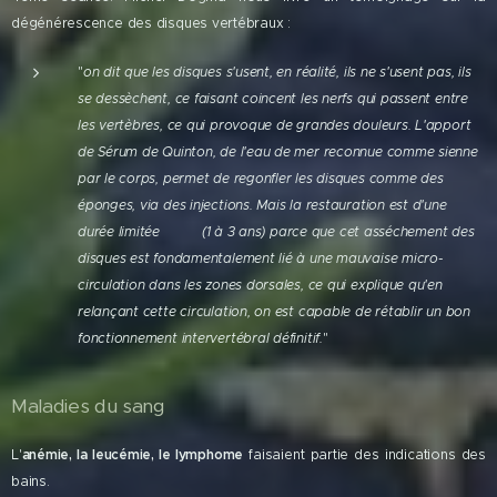
dégénérescence des disques vertébraux :
"
on dit que les disques s'usent, en réalité, ils ne s'usent pas, ils
se dessèchent, ce faisant coincent les nerfs qui passent entre
les vertèbres, ce qui provoque de grandes douleurs. L'apport
de Sérum de Quinton, de l'eau de mer reconnue comme sienne
par le corps, permet de regonfler les disques comme des
éponges, via des injections. Mais la restauration est d'une
durée limitée (1 à 3 ans) parce que cet asséchement des
disques est fondamentalement lié à une mauvaise micro-
circulation dans les zones dorsales, ce qui explique qu'en
relançant cette circulation, on est capable de rétablir un bon
fonctionnement intervertébral définitif.
"
Maladies du sang
L'
anémie, la leucémie, le lymphome
faisaient partie des indications des
bains.