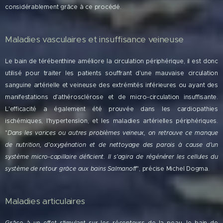
considérablement grâce à ce procédé.
Maladies vasculaires et insuffisance veineuse
Le bain de térébenthine améliore la circulation périphérique, il est donc
utilisé pour traiter les patients souffrant d'une mauvaise circulation
sanguine artérielle et veineuse des extrémités inférieures ou ayant des
manifestations d'athérosclérose et de micro-circulation insuffisante.
L'efficacité a également été prouvée dans les cardiopathies
ischémiques, l'hypertension, et les maladies artérielles périphériques.
"
Dans les varices ou autres problèmes veineux, on retrouve ce manque
de nutrition, d'oxygénation et de nettoyage des parois à cause d'un
système micro-capillaire déficient. Il s'agira de régénérer les cellules du
système de retour grâce aux bains Salmanoff
", précise Michel Dogma.
Maladies articulaires
Grâce à un effet stimulant sur les récepteurs de la peau, le bain de