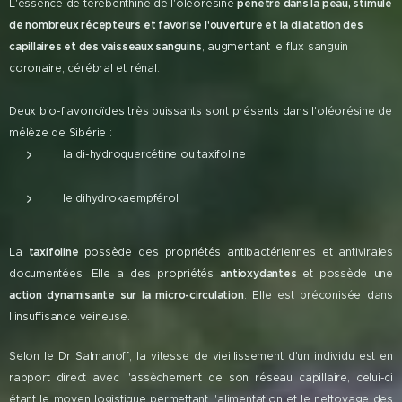
L'essence de térébenthine de l'oléorésine
pénètre dans la peau, stimule
de nombreux récepteurs et favorise l'ouverture et la dilatation des
capillaires et des vaisseaux sanguins
, augmentant le flux sanguin
coronaire, cérébral et rénal.
Deux bio-flavonoïdes très puissants sont présents dans l'oléorésine de
mélèze de Sibérie :
la di-hydroquercétine ou taxifoline
le dihydrokaempférol
La
taxifoline
possède des propriétés antibactériennes et antivirales
documentées. Elle a des propriétés
antioxydantes
et possède une
action dynamisante sur la micro-circulation
. Elle est préconisée dans
l'insuffisance veineuse.
Selon le Dr Salmanoff, la vitesse de vieillissement d'un individu est en
rapport direct avec l'assèchement de son réseau capillaire, celui-ci
étant le moyen logistique permettant l'alimentation et le nettoyage des