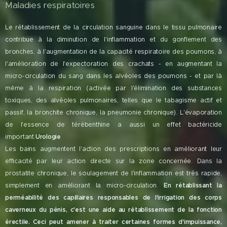
Maladies respiratoires
Le rétablissement de la circulation sanguine dans le tissu pulmonaire
contribue à la diminution de l'inflammation et du gonflement des
bronches, à l'augmentation de la capacité respiratoire des poumons, à
l'amélioration de l'expectoration des crachats - en augmentant la
micro-circulation du sang dans les alvéoles des poumons - et par là
même à la respiration (activée par l'élimination des substances
toxiques, des alvéoles pulmonaires, telles que le tabagisme actif et
passif, la bronchite chronique, la pneumonie chronique). L'évaporation
de l'essence de térébenthine a aussi un effet bactéricide
important.
Urologie
Les bains augmentent l'action des prescriptions en améliorant leur
efficacité par leur action directe sur la zone concernée. Dans la
prostatite chronique, le soulagement de l'inflammation est très rapide,
simplement en améliorant la micro-circulation.
En rétablissant la
perméabilité des capillaires responsables de l'irrigation des corps
caverneux du pénis, c'est une aide au rétablissement de la fonction
érectile. Ceci peut amener à traiter certaines formes d'impuissance,