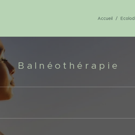
Accueil
Ecolod
B a l n é o t h é r a p i e